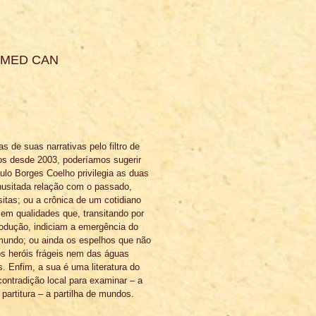
AHMED CAN
s de suas narrativas pelo filtro de 
dos desde 2003, poderíamos sugerir 
ulo Borges Coelho privilegia as duas 
nusitada relação com o passado, 
sitas; ou a crônica de um cotidiano 
sem qualidades que, transitando por 
odução, indiciam a emergência do 
o mundo; ou ainda os espelhos que não 
 heróis frágeis nem das águas 
. Enfim, a sua é uma literatura do 
ontradição local para examinar – a 
r partitura – a partilha de mundos.