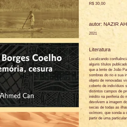
Preço
R$ 30,00
autor: NAZIR 
2021
Literatura
Localizando confluência
alguns títulos publica
que a lente de João Pa
sombras do rio e sua i
objeto de renovadas vi
coberto de indivíduos 
distintos campos de pr
inédito na periferia d
devolvem a imagem dos
secas de todas as ilhas
oxímoro, que sonda a c
partir de uma particula