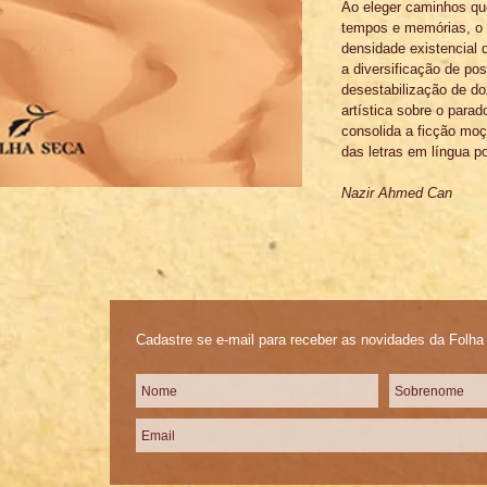
Ao eleger caminhos qu
tempos e memórias, o a
densidade existencial 
a diversificação de pos
desestabilização de do
artística sobre o para
consolida a ficção moç
das letras em língua p
Nazir Ahmed Can 
Cadastre se e-mail para receber as novidades da Folh